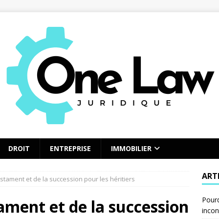
DROIT
ENTREPRISE
IMMOBILIER
ART
stament et de la succession pour les héritiers
Pourq
ament et de la succession
incon