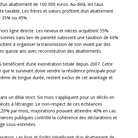
 d’un abattement de 100 000 euros. Au-delà, les taux
tte taxable. Les frères et sœurs profitent d’un abattement
de 35% ou 45%.
 hors ligne directe. Les neveux et nièces acquittent 55%
sonnes sans lien de parenté subissent une taxation de 60%
citent à organiser la transmission de son vivant par des
es quinze ans avec reconstitution des abattements.
S bénéficient d’une exonération totale depuis 2007. Cette
e que le survivant doive vendre la résidence principale pour
, même de longue durée, restent exclus de cet avantage et
ans un délai strict. Six mois s’appliquent pour un décès en
écès à l’étranger. Le non-respect de ces échéances
e 0,20% par mois, majorations pouvant atteindre 40% en cas
inances publiques contrôle la cohérence des déclarations et
 juge sous-estimées.
axation. Les bois et forêts bénéficient d’un abattement de