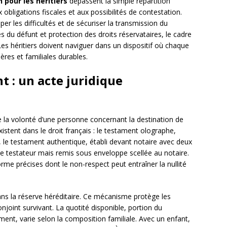
 pour les héritiers
dépassent la simple répartition
x obligations fiscales et aux possibilités de contestation.
 les difficultés et de sécuriser la transmission du
s du défunt et protection des droits réservataires, le cadre
. Les héritiers doivent naviguer dans un dispositif où chaque
res et familiales durables.
 : un acte juridique
e la volonté d’une personne concernant la destination de
stent dans le droit français : le testament olographe,
, le testament authentique, établi devant notaire avec deux
le testateur mais remis sous enveloppe scellée au notaire.
e précises dont le non-respect peut entraîner la nullité
dans la réserve héréditaire. Ce mécanisme protège les
njoint survivant. La quotité disponible, portion du
ment, varie selon la composition familiale. Avec un enfant,