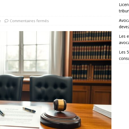
Licen
tribu
Avoca
e
Commentaires fermés
devez
Les e
avoca
Les 5
consu