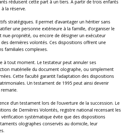
nts réduisent cette part à un tiers. À partir de trois enfants
à la réserve.
ifs stratégiques. Il permet d’avantager un héritier sans
ratifier une personne extérieure à la famille, d’organiser le
 nue-propriété, ou encore de désigner un exécuteur
n des dernières volontés. Ces dispositions offrent une
ns familiales complexes.
e à tout moment. Le testateur peut annuler ses
truction matérielle du document olographe, ou simplement
mées. Cette faculté garantit l’adaptation des dispositions
patrimoniales. Un testament de 1995 peut ainsi devenir
 remarie.
ence d’un testament lors de l’ouverture de la succession. Le
sitions de Dernières Volontés, registre national recensant les
vérification systématique évite que des dispositions
estaments olographes conservés au domicile, leur
es.