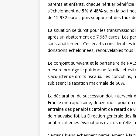
parents et enfants, chaque héritier bénéficie
s’échelonnent de
5% à 45%
selon la part ne
de 15 932 euros, puis supportent des taux 
La situation se durcit pour les transmissions
après un abattement de 7 967 euros. Les per
sans abattement. Ces écarts considérables in
donations échelonnées, renouvelables tous l
Le conjoint survivant et le partenaire de PAC
mesure protège le patrimoine familial et évit
s’acquitter de droits fiscaux. Les concubins
subissent la taxation maximale de 60%.
La déclaration de succession doit intervenir d
France métropolitaine, douze mois pour un d
entraîne des pénalités : intérêt de retard d
de mauvaise foi. La Direction générale des f
peut rectifier les évaluations d’actifs qu’elle
Certains biens échappent partiellement à la t